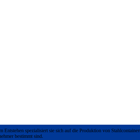
rem Entstehen spezialisiert sie sich auf die Produktion von Stahlcontai
bnehmer bestimmt sind.