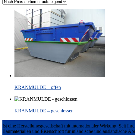
KRANMULDE – offen
KRANMULDE – geschlossen
Ist eine Herstellungsgesellschaft mit internationaler Wirkung. Seit ih
Baumaterialien und Eisenschrott für inländische und ausländische A