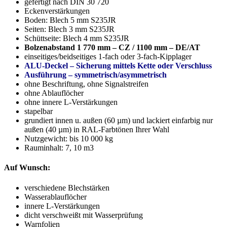
gefertigt nach DIN 30 720
Eckenverstärkungen
Boden: Blech 5 mm S235JR
Seiten: Blech 3 mm S235JR
Schüttseite: Blech 4 mm S235JR
Bolzenabstand 1 770 mm – CZ / 1100 mm – DE/AT
einseitiges/beidseitiges 1-fach oder 3-fach-Kipplager
ALU-Deckel – Sicherung mittels Kette oder Verschluss
Ausführung – symmetrisch/asymmetrisch
ohne Beschriftung, ohne Signalstreifen
ohne Ablauflöcher
ohne innere L-Verstärkungen
stapelbar
grundiert innen u. außen (60 µm) und lackiert einfarbig nur
außen (40 µm) in RAL-Farbtönen Ihrer Wahl
Nutzgewicht: bis 10 000 kg
Rauminhalt: 7, 10 m3
Auf Wunsch:
verschiedene Blechstärken
Wasserablauflöcher
innere L-Verstärkungen
dicht verschweißt mit Wasserprüfung
Warnfolien