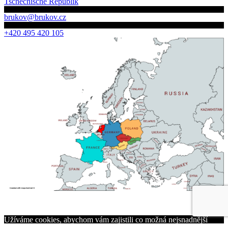
Tschechische Republik
brukov@brukov.cz
+420 495 420 105
Užíváme cookies, abychom vám zajistili co možná nejsnadnější