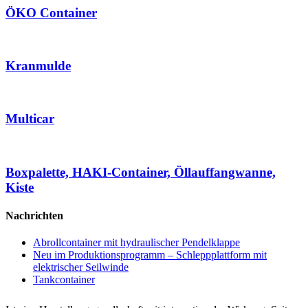
ÖKO Container
Kranmulde
Multicar
Boxpalette, HAKI-Container, Öllauffangwanne,
Kiste
Nachrichten
Abrollcontainer mit hydraulischer Pendelklappe
Neu im Produktionsprogramm – Schleppplattform mit
elektrischer Seilwinde
Tankcontainer