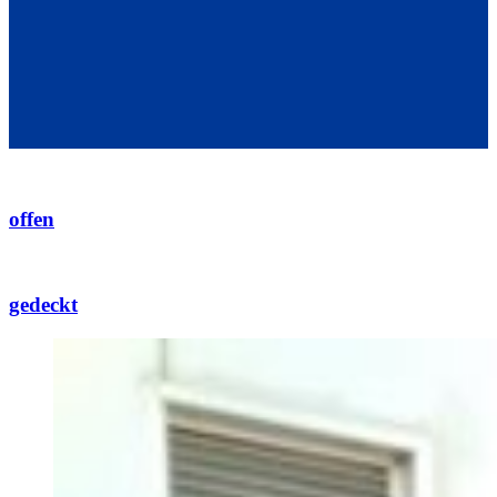
offen
gedeckt