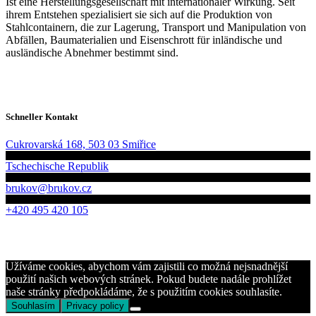
Ist eine Herstellungsgesellschaft mit internationaler Wirkung. Seit
ihrem Entstehen spezialisiert sie sich auf die Produktion von
Stahlcontainern, die zur Lagerung, Transport und Manipulation von
Abfällen, Baumaterialien und Eisenschrott für inländische und
ausländische Abnehmer bestimmt sind.
Schneller Kontakt
Cukrovarská 168, 503 03 Smiřice
Tschechische Republik
brukov@brukov.cz
+420 495 420 105
Užíváme cookies, abychom vám zajistili co možná nejsnadnější
použití našich webových stránek. Pokud budete nadále prohlížet
naše stránky předpokládáme, že s použitím cookies souhlasíte.
Souhlasím
Privacy policy