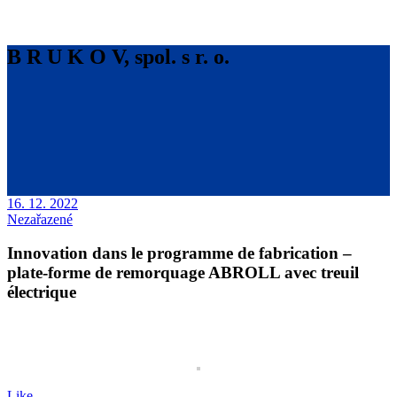
B R U K O V, spol. s r. o.
16. 12. 2022
Nezařazené
Innovation dans le programme de fabrication –
plate-forme de remorquage ABROLL avec treuil
électrique
Like