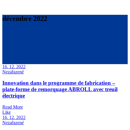
décembre 2022
16. 12. 2022
Nezařazené
Innovation dans le programme de fabrication –
plate-forme de remorquage ABROLL avec treuil
électrique
Read More
Like
16. 12. 2022
Nezařazené