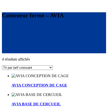
Conteneur fermé – AVIA
Trié
4 résultats affichés
par
prix
croissant
AVIA CONCEPTION DE CAGE
AVIA BASE DE CERCUEIL