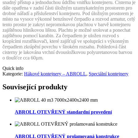
snadný přístup a jednoduchou údržbu vnitřku kontejneru. Cisterna je
dále opatřena v zadní části úložným uzamykatelným prostorem pro
drobné nářadí a příslušenství kontejneru. Pod úložným prostorem je
místo na vysoce výkonné benzínové čerpadlo a rozvod armatur, celý
tento prostor je zakryt nepromokavou plachtou v barvě kontejneru
zajištěnou hliníkovou lištou. Plachtu je možné srolovat a ponechat
zajištěnou pomocí karabin. Za čerpadlem je uložen rozvod s
kropícími rozstřikovači, které zajišťují ve spolupráci s výkonným
čerpadlem zkrápění povrchu v širokém rozsahu. Pohledová část
cisterny je lakována vrchní dvousložkovou polyuretanovou barvou
o tloušťce cca 60µm.
Quick info
Kategorie:
Hákové kontejnery – ABROLL
,
Speciální kontejnery
Související produkty
ABROLL OTEVŘENÝ standardní provedení
ABROLL OTEVŘENÝ prolamovaná konstrukce