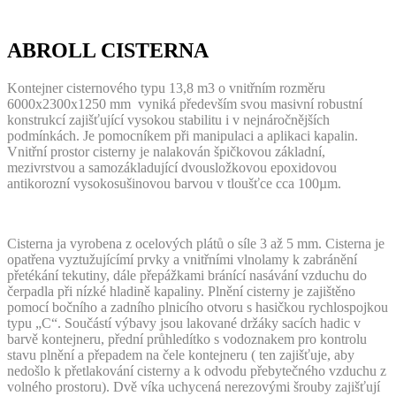
ABROLL CISTERNA
Kontejner cisternového typu 13,8 m3 o vnitřním rozměru
6000x2300x1250 mm vyniká především svou masivní robustní
konstrukcí zajišťující vysokou stabilitu i v nejnáročnějších
podmínkách. Je pomocníkem při manipulaci a aplikaci kapalin.
Vnitřní prostor cisterny je nalakován špičkovou základní,
mezivrstvou a samozákladující dvousložkovou epoxidovou
antikorozní vysokosušinovou barvou v tloušťce cca 100µm.
Cisterna ja vyrobena z ocelových plátů o síle 3 až 5 mm. Cisterna je
opatřena vyztužujícímí prvky a vnitřními vlnolamy k zabránění
přetékání tekutiny, dále přepážkami bránící nasávání vzduchu do
čerpadla při nízké hladině kapaliny. Plnění cisterny je zajištěno
pomocí bočního a zadního plnicího otvoru s hasičkou rychlospojkou
typu „C“. Součástí výbavy jsou lakované držáky sacích hadic v
barvě kontejneru, přední průhledítko s vodoznakem pro kontrolu
stavu plnění a přepadem na čele kontejneru ( ten zajišťuje, aby
nedošlo k přetlakování cisterny a k odvodu přebytečného vzduchu z
volného prostoru). Dvě víka uchycená nerezovými šrouby zajišťují