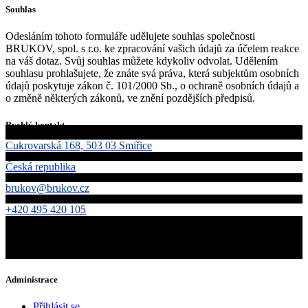
Souhlas
Odesláním tohoto formuláře udělujete souhlas společnosti
BRUKOV, spol. s r.o. ke zpracování vašich údajů za účelem reakce
na váš dotaz. Svůj souhlas můžete kdykoliv odvolat. Udělením
souhlasu prohlašujete, že znáte svá práva, která subjektům osobních
údajů poskytuje zákon č. 101/2000 Sb., o ochraně osobních údajů a
o změně některých zákonů, ve znění pozdějších předpisů.
Rychlý kontakt
Cukrovarská 168, 503 03 Smiřice
Česká republika
brukov@brukov.cz
+420 495 420 105
Administrace
Přihlásit se