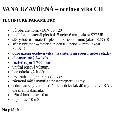
VANA UZAVŘENÁ – ocelová víka CH
TECHNICKÉ PARAMETRY
výroba dle normy DIN 30 720
podlaha – materiál plech tl. 5 nebo 6 mm, jakost S235JR
stěny boční – materiál plech tl. 3 nebo 4 mm, jakost S235JR
stěny výsypné – materiál plech tl.3 nebo 4 mm, jakost
S235JR
odpružená ocelová víka – zajištění na sponu nebo řetízky
oboustranný 2-závěs
rozteč čepů 1 700 mm
vnitřní rohové výztuhy
bez odtokových děr
bez vnitřních podlahových výztuh
základní nátěr uvnitř a vně kontejneru 60 my
jednobarevný vrchní nátěr syntetický lak 40 my – barva RAL
dle přání zákazníka
užitná hmotnost: 10 tun
objem: až 10 m3
Na přání: