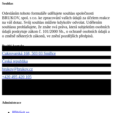
Souhlas
Odesláním tohoto formuláře udělujete souhlas společnosti
BRUKOV, spol. s r.o. ke zpracování vašich údajů za účelem reakce
na váš dotaz. Svůj souhlas můžete kdykoliv odvolat. Udělením
souhlasu prohlašujete, že znáte svá práva, která subjektům osobních
údajů poskytuje zákon č. 101/2000 Sb., o ochraně osobních údajů a
o změně některých zákonů, ve znění pozdějších předpisů.
Rychlý kontakt
Cukrovarská 168, 503 03 Smiřice
Česká republika
brukov@brukov.cz
+420 495 420 105
Administrace
Přihlásit se