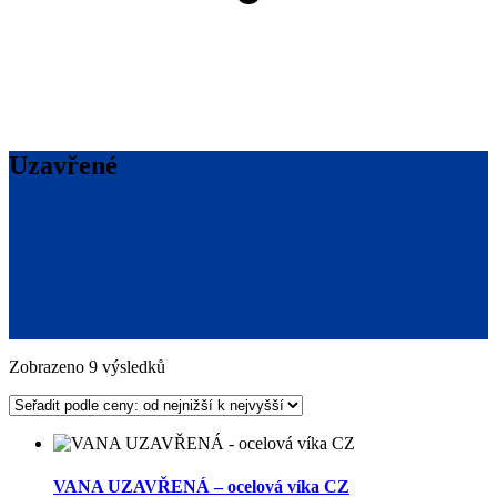
Uzavřené
Seřazeno
Zobrazeno 9 výsledků
podle
ceny:
od
nejnižší
VANA UZAVŘENÁ – ocelová víka CZ